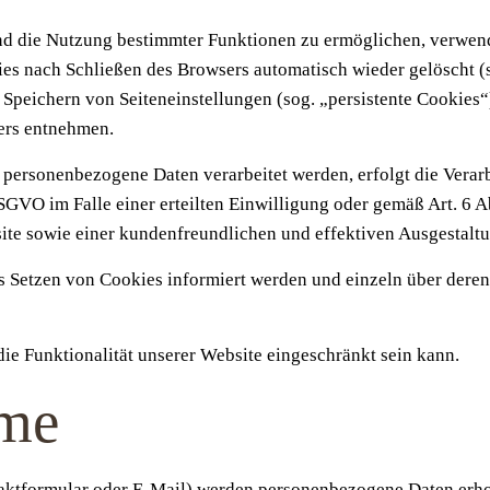
nd die Nutzung bestimmter Funktionen zu ermöglichen, verwende
es nach Schließen des Browsers automatisch wieder gelöscht (s
peichern von Seiteneinstellungen (sog. „persistente Cookies“)
ers entnehmen.
 personenbezogene Daten verarbeitet werden, erfolgt die Verar
DSGVO im Falle einer erteilten Einwilligung oder gemäß Art. 6 
site sowie einer kundenfreundlichen und effektiven Ausgestalt
 das Setzen von Cookies informiert werden und einzeln über de
ie Funktionalität unserer Website eingeschränkt sein kann.
hme
aktformular oder E-Mail) werden personenbezogene Daten erho